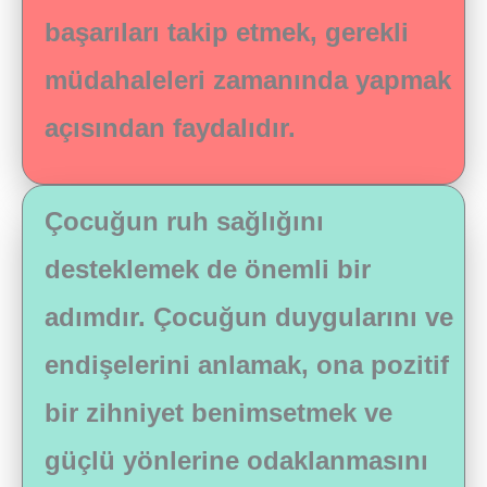
başarıları takip etmek, gerekli
müdahaleleri zamanında yapmak
açısından faydalıdır​.
Çocuğun ruh sağlığını
desteklemek de önemli bir
adımdır. Çocuğun duygularını ve
endişelerini anlamak, ona pozitif
bir zihniyet benimsetmek ve
güçlü yönlerine odaklanmasını