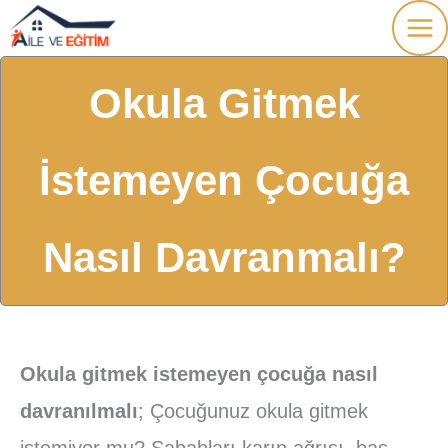
İçeriğe
atla
Okula Gitmek
İstemeyen Çocuğa
Nasıl Davranmalı?
Okula gitmek istemeyen çocuğa nasıl
davranılmalı
; Çocuğunuz okula gitmek
istemiyor mu? Sabahları karın ağrısı, baş